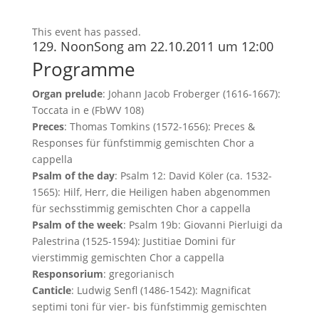
This event has passed.
129. NoonSong am 22.10.2011 um 12:00
Programme
Organ prelude
: Johann Jacob Froberger (1616-1667):
Toccata in e (FbWV 108)
Preces
: Thomas Tomkins (1572-1656): Preces &
Responses für fünfstimmig gemischten Chor a
cappella
Psalm of the day
: Psalm 12: David Köler (ca. 1532-
1565): Hilf, Herr, die Heiligen haben abgenommen
für sechsstimmig gemischten Chor a cappella
Psalm of the week
: Psalm 19b: Giovanni Pierluigi da
Palestrina (1525-1594): Justitiae Domini für
vierstimmig gemischten Chor a cappella
Responsorium
: gregorianisch
Canticle
: Ludwig Senfl (1486-1542): Magnificat
septimi toni für vier- bis fünfstimmig gemischten