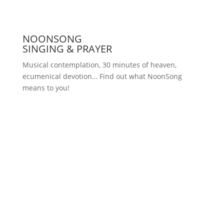
NOONSONG
SINGING & PRAYER
Musical contemplation, 30 minutes of heaven,
ecumenical devotion… Find out what NoonSong
means to you!
Saturdays at 12 noon in the church
at Hohenzollernplatz