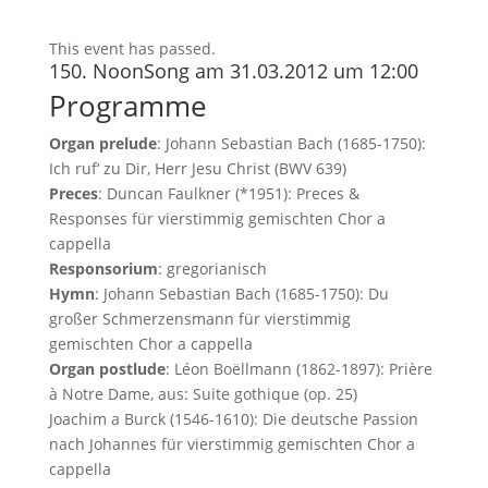
This event has passed.
150. NoonSong am 31.03.2012 um 12:00
Programme
Organ prelude
: Johann Sebastian Bach (1685-1750):
Ich ruf‘ zu Dir, Herr Jesu Christ (BWV 639)
Preces
: Duncan Faulkner (*1951): Preces &
Responses für vierstimmig gemischten Chor a
cappella
Responsorium
: gregorianisch
Hymn
: Johann Sebastian Bach (1685-1750): Du
großer Schmerzensmann für vierstimmig
gemischten Chor a cappella
Organ postlude
: Léon Boëllmann (1862-1897): Prière
à Notre Dame, aus: Suite gothique (op. 25)
Joachim a Burck (1546-1610): Die deutsche Passion
nach Johannes für vierstimmig gemischten Chor a
cappella