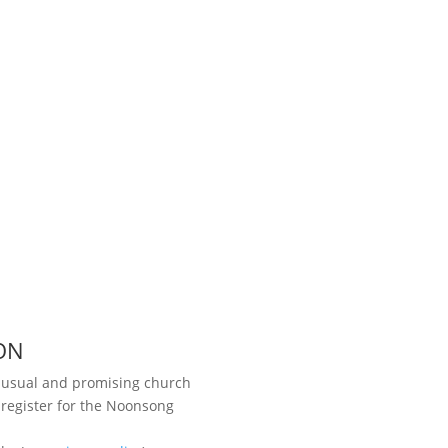
ON
unusual and promising church
 register for the Noonsong
Visit us