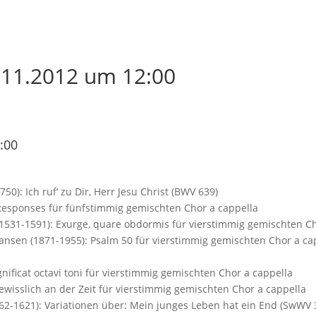
11.2012 um 12:00
:00
50): Ich ruf‘ zu Dir, Herr Jesu Christ (BWV 639)
Responses für fünfstimmig gemischten Chor a cappella
 (1531-1591): Exurge, quare obdormis für vierstimmig gemischten C
tiansen (1871-1955): Psalm 50 für vierstimmig gemischten Chor a ca
gnificat octavi toni für vierstimmig gemischten Chor a cappella
 gewisslich an der Zeit für vierstimmig gemischten Chor a cappella
562-1621): Variationen über: Mein junges Leben hat ein End (SwWV 