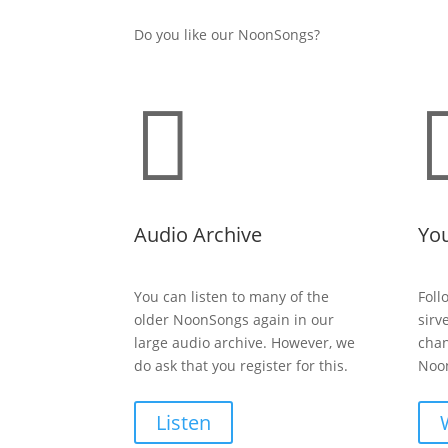
Do you like our NoonSongs?

Audio Archive
Yo
You can listen to many of the
Foll
older NoonSongs again in our
sirv
large audio archive. However, we
chan
do ask that you register for this.
Noon
Listen