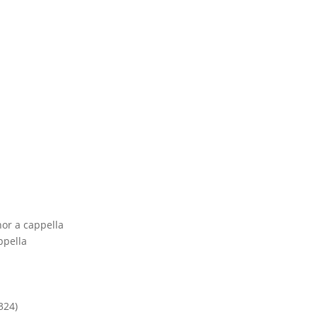
hor a cappella
ppella
324)