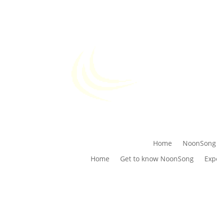
Home
NoonSong
Home
Get to know NoonSong
Exp