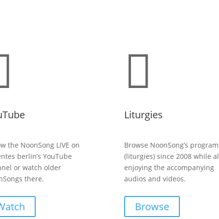


uTube
Liturgies
ow the NoonSong LIVE on
Browse NoonSong’s program
entes berlin’s YouTube
(liturgies) since 2008 while a
nel or watch older
enjoying the accompanying
Songs there.
audios and videos.
Watch
Browse