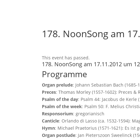
178. NoonSong am 17.
This event has passed.
178. NoonSong am 17.11.2012 um 12
Programme
Organ prelude
: Johann Sebastian Bach (1685-17
Preces
: Thomas Morley (1557-1602): Preces & 
Psalm of the day
: Psalm 44: Jacobus de Kerle
Psalm of the week
: Psalm 50: F. Melius Chris
Responsorium
: gregorianisch
Canticle
: Orlando di Lasso (ca. 1532-1594): Ma
Hymn
: Michael Praetorius (1571-1621): Es ist
Organ postlude
: Jan Pieterszoon Sweelinck (1