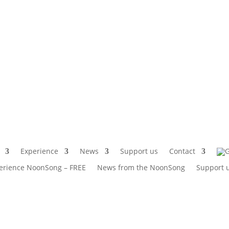
Experience
News
Support us
Contact
erience NoonSong – FREE
News from the NoonSong
Support 