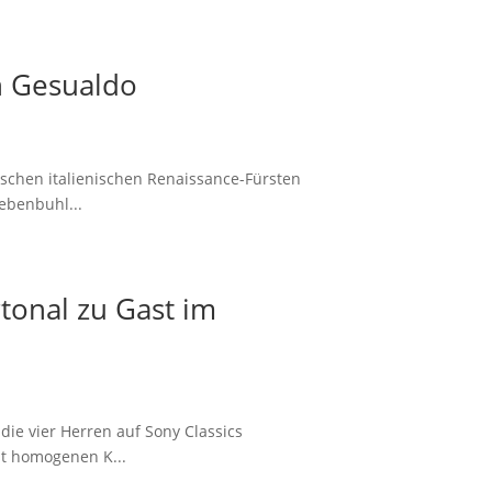
n Gesualdo
ischen italienischen Renaissance-Fürsten
ebenbuhl...
onal zu Gast im
ie vier Herren auf Sony Classics
st homogenen K...