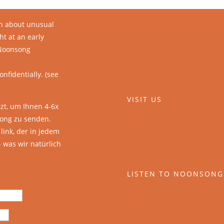
S OUT ON
on about unusual
t at an early
 Noonsong
onfidentially. (see
VISIT US
tzt, um Ihnen 4-6x
ong zu senden.
link, der in jedem
- was wir natürlich
LISTEN TO NOONSONG