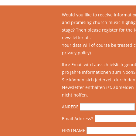
YOU SHOULD NOT MIS
Would you like to receive informati
and promising church music highligh
stage? Then please register for the
newsletter at
.
Your data will of course be treated c
privacy policy
)
Ihre Email wird ausschließlich genu
pro Jahre Informationen zum NoonS
Sie können sich jederzeit durch den 
Newsletter enthalten ist, abmelden 
nicht hoffen.
ANREDE
Email Address*
FIRSTNAME