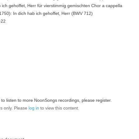
 ich gehoffet, Herr für vierstimmig gemischten Chor a cappella
750): In dich hab ich gehoffet, Herr (BWV 712)
-22
e to listen to more NoonSongs recordings, please register.
rs only. Please
log in
to view this content.