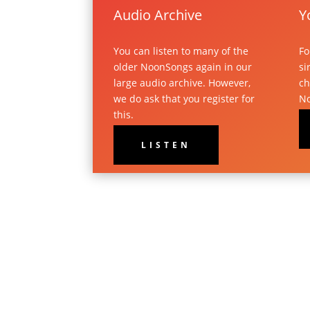
Audio Archive
Y
You can listen to many of the
Fo
older NoonSongs again in our
si
large audio archive. However,
ch
we do ask that you register for
No
this.
LISTEN