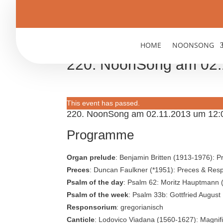
HOME
NOONSONG
220. NoonSong am 02.
This event has passed.
220. NoonSong am 02.11.2013 um 12:
Programme
Organ prelude
: Benjamin Britten (1913-1976): P
Preces
: Duncan Faulkner (*1951): Preces & Resp
Psalm of the day
: Psalm 62: Moritz Hauptmann (1
Psalm of the week
: Psalm 33b: Gottfried August
Responsorium
: gregorianisch
Canticle
: Lodovico Viadana (1560-1627): Magnific