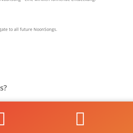
gate to all future NoonSongs.
s?

