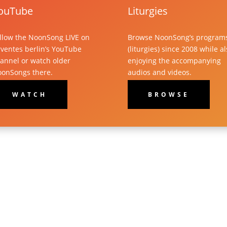
ouTube
Liturgies
llow the NoonSong LIVE on
Browse NoonSong’s program
rventes berlin’s YouTube
(liturgies) since 2008 while a
annel or watch older
enjoying the accompanying
onSongs there.
audios and videos.
WATCH
BROWSE