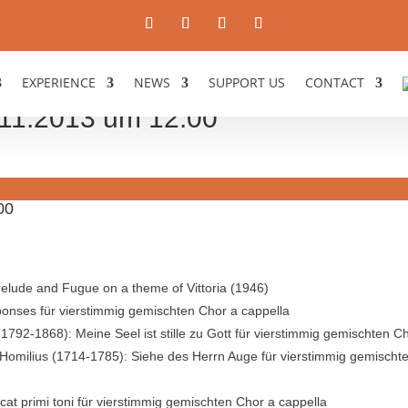
EXPERIENCE
NEWS
SUPPORT US
CONTACT
11.2013 um 12:00
00
relude and Fugue on a theme of Vittoria (1946)
onses für vierstimmig gemischten Chor a cappella
792-1868): Meine Seel ist stille zu Gott für vierstimmig gemischten C
 Homilius (1714-1785): Siehe des Herrn Auge für vierstimmig gemischt
at primi toni für vierstimmig gemischten Chor a cappella