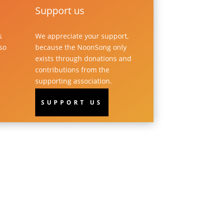
Support us
s
We appreciate your support,
lso
because the NoonSong only
exists through donations and
contributions from the
supporting association.
SUPPORT US