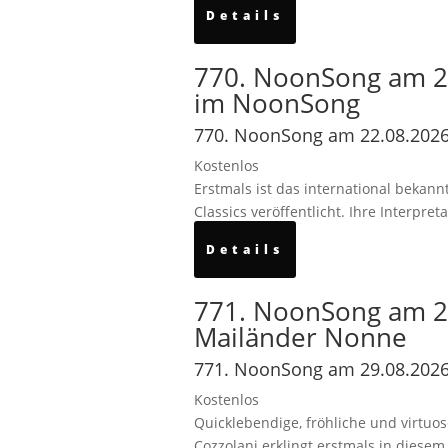
Details
770. NoonSong am 2
im NoonSong
770. NoonSong am 22.08.2026
Kostenlos
Erstmals ist das international bekan
Classics veröffentlicht. Ihre Interp
Details
771. NoonSong am 29
Mailänder Nonne
771. NoonSong am 29.08.2026
Kostenlos
Quicklebendige, fröhliche und virtuo
Cozzolani erklingt erstmals in diese