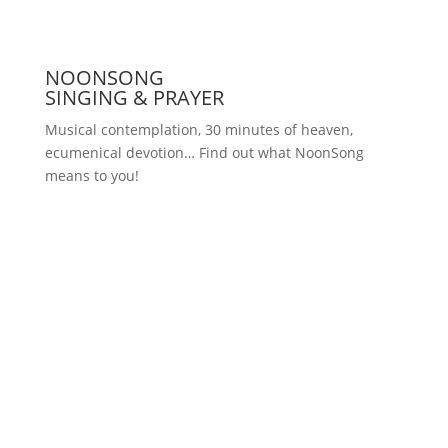
NOONSONG
SINGING & PRAYER
Musical contemplation, 30 minutes of heaven,
ecumenical devotion… Find out what NoonSong
means to you!
Saturdays at 12 noon in the church
at Hohenzollernplatz