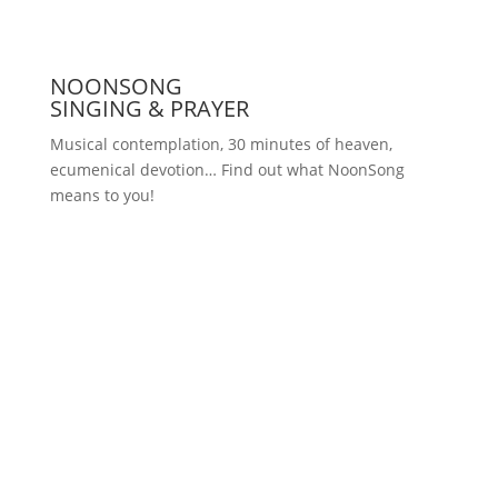
NOONSONG
SINGING & PRAYER
Musical contemplation, 30 minutes of heaven,
ecumenical devotion… Find out what NoonSong
means to you!
Saturdays at 12 noon in the church
at Hohenzollernplatz