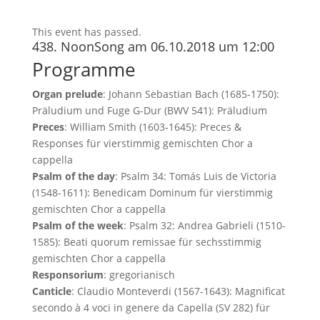
This event has passed.
438. NoonSong am 06.10.2018 um 12:00
Programme
Organ prelude
: Johann Sebastian Bach (1685-1750):
Präludium und Fuge G-Dur (BWV 541): Präludium
Preces
: William Smith (1603-1645): Preces &
Responses für vierstimmig gemischten Chor a
cappella
Psalm of the day
: Psalm 34: Tomás Luis de Victoria
(1548-1611): Benedicam Dominum für vierstimmig
gemischten Chor a cappella
Psalm of the week
: Psalm 32: Andrea Gabrieli (1510-
1585): Beati quorum remissae für sechsstimmig
gemischten Chor a cappella
Responsorium
: gregorianisch
Canticle
: Claudio Monteverdi (1567-1643): Magnificat
secondo à 4 voci in genere da Capella (SV 282) für