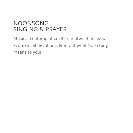
NOONSONG
SINGING & PRAYER
Musical contemplation, 30 minutes of heaven,
ecumenical devotion… Find out what NoonSong
means to you!
Saturdays at 12 noon in the church
at Hohenzollernplatz