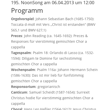
195. NoonSong am 06.04.2013 um 12:00
Programm
Orgelvorspiel
: Johann Sebastian Bach (1685-1750):
Toccata d-moll mit Vers „Christ ist erstanden“ (BWV
565,1 und BWV 627,1)
Preces
: John Reading (ca. 1645-1692): Preces &
Responses für vierstimmig gemischten Chor a
cappella
Tagespsalm
: Psalm 18: Orlando di Lasso (ca. 1532-
1594): Diligam te Domine für sechsstimmig
gemischten Chor a cappella
Wochenpsalm
: Psalm 116a: Johann Hermann Schein
(1586-1630): Das ist mir lieb für fünfstimmig
gemischten Chor a cappella
Responsorium
: gregorianisch
Canticum
: Samuel Scheidt (1587-1654): Surrexit
Christus hodie für vierstimmig gemischten Chor a
cappella
Choral
: Hans Leo Haßler (1564-1612): Jesus Christus,