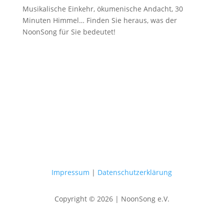
Musikalische Einkehr, ökumenische Andacht, 30
Minuten Himmel… Finden Sie heraus, was der
NoonSong für Sie bedeutet!
Samstags um 12 Uhr in der Kirche
am Hohenzollernplatz
Impressum
|
Datenschutzerklärung
Copyright © 2026 | NoonSong e.V.