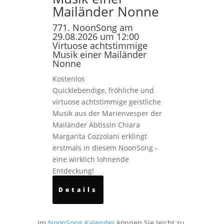
Mailänder Nonne
771. NoonSong am
29.08.2026 um 12:00
Virtuose achtstimmige
Musik einer Mailänder
Nonne
Kostenlos
Quicklebendige, fröhliche und
virtuose achtstimmige geistliche
Musik aus der Marienvesper der
Mailänder Äbtissin Chiara
Margarita Cozzolani erklingt
erstmals in diesem NoonSong -
eine wirklich lohnende
Entdeckung!
Details
Im
NoonSong Kalender
können Sie leicht zu