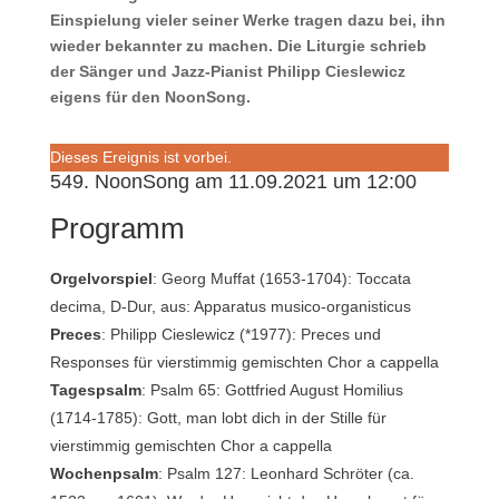
Einspielung vieler seiner Werke tragen dazu bei, ihn
wieder bekannter zu machen. Die Liturgie schrieb
der Sänger und Jazz-Pianist Philipp Cieslewicz
eigens für den NoonSong.
Dieses Ereignis ist vorbei.
549. NoonSong am 11.09.2021 um 12:00
Programm
Orgelvorspiel
: Georg Muffat (1653-1704): Toccata
decima, D-Dur, aus: Apparatus musico-organisticus
Preces
: Philipp Cieslewicz (*1977): Preces und
Responses für vierstimmig gemischten Chor a cappella
Tagespsalm
: Psalm 65: Gottfried August Homilius
(1714-1785): Gott, man lobt dich in der Stille für
vierstimmig gemischten Chor a cappella
Wochenpsalm
: Psalm 127: Leonhard Schröter (ca.