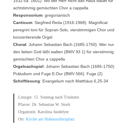
1532-ca. 1601): Wo der Herr nicht das Haus bauet für
achtstimmig gemischten Chor a cappella
Responsorium
: gregorianisch
Canticum
: Siegfried Reda (1916-1968): Magnificat
peregrini toni für Sopran-Solo, vierstimmigen Chor und
konzertierende Orgel
Choral
: Johann Sebastian Bach (1685-1750): Wer nur
den lieben Gott läßt walten (BWV 93 1) für vierstimmig
gemischten Chor a cappella
Orgelnachspiel
: Johann Sebastian Bach (1685-1750):
Präludium und Fuge E-Dur (BWV 566): Fuge (2)
Schriftlesung
: Evangelium nach Matthäus 6,25-34
Liturgie: 15. Sonntag nach Trinitatis
Pfarrer: Dr. Sebastian W. Stork
Organistin: Karolina Juodelyte
Ort:
Kirche am Hohenzollernplatz