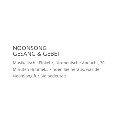
Presse
NOONSONG
GESANG & GEBET
Musikalische Einkehr, ökumenische Andacht, 30
Minuten Himmel… Finden Sie heraus, was der
NoonSong für Sie bedeutet!
Samstags um 12 Uhr in der Kirche
am Hohenzollernplatz