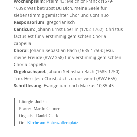
Wochenpsalm
: Psalm 43: Melchior Franck (1579-
1639): Was betrübst Du Dich, meine Seele für
siebenstimmig gemischter Chor und Continuo
Responsorium
: gregorianisch
Canticum
: Johann Ernst Eberlin (1702-1762): Christus
factus est für vierstimmig gemischten Chor a
cappella
Choral
: Johann Sebastian Bach (1685-1750): Jesu,
meine Freude (BWV 358) für vierstimmig gemischten
Chor a cappella
Orgelnachspiel
: Johann Sebastian Bach (1685-1750):
Trio: Herr Jesu Christ, dich zu uns wend (BWV 655)
Schriftlesung
: Evangelium nach Markus 10,35-45
Liturgie: Judika
Pfarrer: Martin Germer
Organist: Daniel Clark
Ort:
Kirche am Hohenzollernplatz