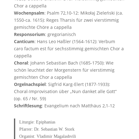
Chor a cappella
Wochenpsalm
: Psalm 72,10-12: Mikołaj Zieleński (ca.
1550-ca. 1615): Reges Tharsis für zwei vierstimmig
gemischte Chöre a cappella
Responsorium
: gregorianisch
Canticum
: Hans Leo Haßler (1564-1612): Verbum
caro factum est für sechsstimmig gemischten Chor a
cappella
Choral
: Johann Sebastian Bach (1685-1750): Wie
schön leuchtet der Morgenstern für vierstimmig
gemischten Chor a cappella
Orgelnachspiel
: Sigfrid Karg-Elert (1877-1933):
Choral-Improvisation über „Nun danket alle Gott“
(op. 65 / Nr. 59)
Schriftlesung
: Evangelium nach Matthäus 2,1-12
Liturgie: Epiphanias
Pfarrer: Dr. Sebastian W. Stork
Organist: Vladimir Magalashvili