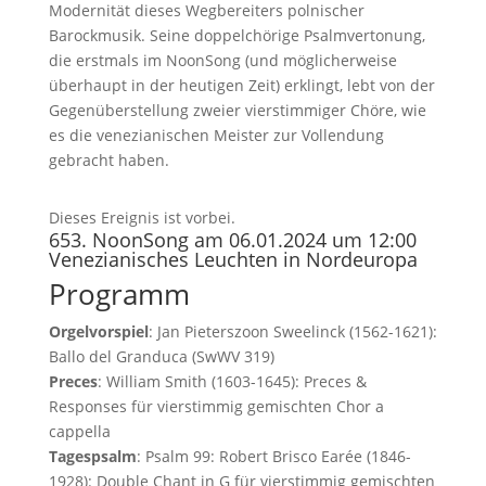
Modernität dieses Wegbereiters polnischer
Barockmusik. Seine doppelchörige Psalmvertonung,
die erstmals im NoonSong (und möglicherweise
überhaupt in der heutigen Zeit) erklingt, lebt von der
Gegenüberstellung zweier vierstimmiger Chöre, wie
es die venezianischen Meister zur Vollendung
gebracht haben.
Dieses Ereignis ist vorbei.
653. NoonSong am 06.01.2024 um 12:00
Venezianisches Leuchten in Nordeuropa
Programm
Orgelvorspiel
: Jan Pieterszoon Sweelinck (1562-1621):
Ballo del Granduca (SwWV 319)
Preces
: William Smith (1603-1645): Preces &
Responses für vierstimmig gemischten Chor a
cappella
Tagespsalm
: Psalm 99: Robert Brisco Earée (1846-
1928): Double Chant in G für vierstimmig gemischten