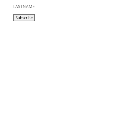
LASTNAME
Vorbeikommen
NoonSong hören