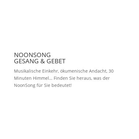
Presse
NOONSONG
GESANG & GEBET
Musikalische Einkehr, ökumenische Andacht, 30
Minuten Himmel… Finden Sie heraus, was der
NoonSong für Sie bedeutet!
Samstags um 12 Uhr in der Kirche
am Hohenzollernplatz