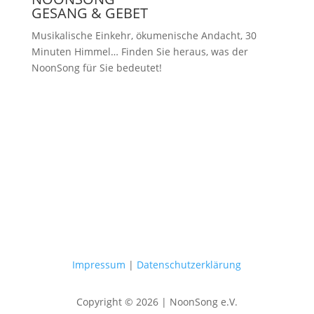
GESANG & GEBET
Musikalische Einkehr, ökumenische Andacht, 30
Minuten Himmel… Finden Sie heraus, was der
NoonSong für Sie bedeutet!
Samstags um 12 Uhr in der Kirche
am Hohenzollernplatz
Impressum
|
Datenschutzerklärung
Copyright © 2026 | NoonSong e.V.