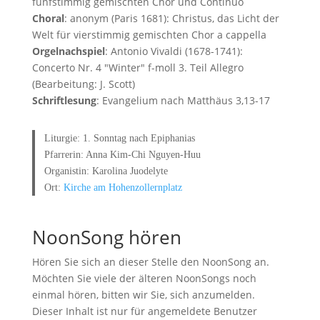
fünfstimmig gemischten Chor und Continuo
Choral
: anonym (Paris 1681): Christus, das Licht der
Welt für vierstimmig gemischten Chor a cappella
Orgelnachspiel
: Antonio Vivaldi (1678-1741):
Concerto Nr. 4 "Winter" f-moll 3. Teil Allegro
(Bearbeitung: J. Scott)
Schriftlesung
: Evangelium nach Matthäus 3,13-17
Liturgie: 1. Sonntag nach Epiphanias
Pfarrerin: Anna Kim-Chi Nguyen-Huu
Organistin: Karolina Juodelyte
Ort:
Kirche am Hohenzollernplatz
NoonSong hören
Hören Sie sich an dieser Stelle den NoonSong an.
Möchten Sie viele der älteren NoonSongs noch
einmal hören, bitten wir Sie, sich anzumelden.
Dieser Inhalt ist nur für angemeldete Benutzer