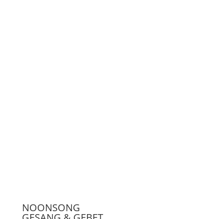
LiveStream
Unterstützen
Presse
NOONSONG
GESANG & GEBET