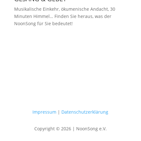
Musikalische Einkehr, ökumenische Andacht, 30
Minuten Himmel… Finden Sie heraus, was der
NoonSong für Sie bedeutet!
Samstags um 12 Uhr in der Kirche
am Hohenzollernplatz
Impressum
|
Datenschutzerklärung
Copyright © 2026 | NoonSong e.V.