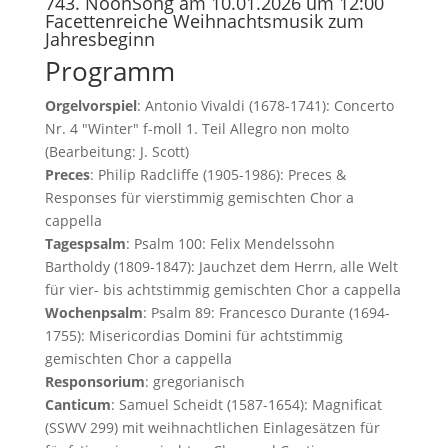
743. NoonSong am 10.01.2026 um 12:00
Facettenreiche Weihnachtsmusik zum
Jahresbeginn
Programm
Orgelvorspiel
: Antonio Vivaldi (1678-1741): Concerto
Nr. 4 "Winter" f-moll 1. Teil Allegro non molto
(Bearbeitung: J. Scott)
Preces
: Philip Radcliffe (1905-1986): Preces &
Responses für vierstimmig gemischten Chor a
cappella
Tagespsalm
: Psalm 100: Felix Mendelssohn
Bartholdy (1809-1847): Jauchzet dem Herrn, alle Welt
für vier- bis achtstimmig gemischten Chor a cappella
Wochenpsalm
: Psalm 89: Francesco Durante (1694-
1755): Misericordias Domini für achtstimmig
gemischten Chor a cappella
Responsorium
: gregorianisch
Canticum
: Samuel Scheidt (1587-1654): Magnificat
(SSWV 299) mit weihnachtlichen Einlagesätzen für