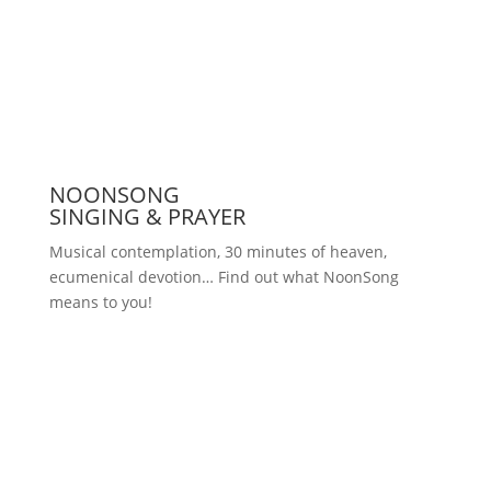
Press
NOONSONG
SINGING & PRAYER
Musical contemplation, 30 minutes of heaven,
ecumenical devotion… Find out what NoonSong
means to you!
Saturdays at 12 noon in the church
at Hohenzollernplatz