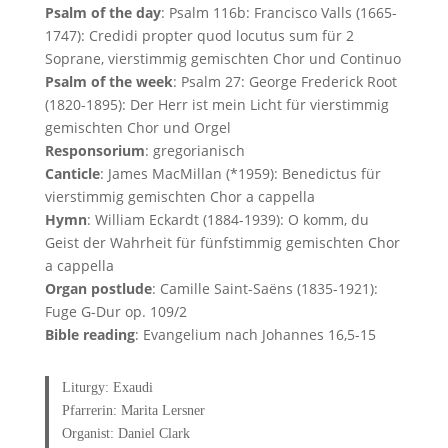
Psalm of the day
: Psalm 116b: Francisco Valls (1665-
1747): Credidi propter quod locutus sum für 2
Soprane, vierstimmig gemischten Chor und Continuo
Psalm of the week
: Psalm 27: George Frederick Root
(1820-1895): Der Herr ist mein Licht für vierstimmig
gemischten Chor und Orgel
Responsorium
: gregorianisch
Canticle
: James MacMillan (*1959): Benedictus für
vierstimmig gemischten Chor a cappella
Hymn
: William Eckardt (1884-1939): O komm, du
Geist der Wahrheit für fünfstimmig gemischten Chor
a cappella
Organ postlude
: Camille Saint-Saëns (1835-1921):
Fuge G-Dur op. 109/2
Bible reading
: Evangelium nach Johannes 16,5-15
Liturgy: Exaudi
Pfarrerin: Marita Lersner
Organist: Daniel Clark