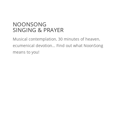
NOONSONG
SINGING & PRAYER
Musical contemplation, 30 minutes of heaven,
ecumenical devotion… Find out what NoonSong
means to you!
Saturdays at 12 noon in the church
at Hohenzollernplatz