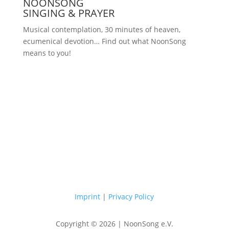
NOONSONG
SINGING & PRAYER
Musical contemplation, 30 minutes of heaven,
ecumenical devotion… Find out what NoonSong
means to you!
Saturdays at 12 noon in the church
at Hohenzollernplatz
Imprint
|
Privacy Policy
Copyright © 2026 | NoonSong e.V.