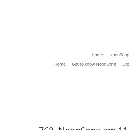
Home
NoonSong
Home
Get to know NoonSong
Exp