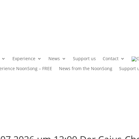
Experience
News
Support us
Contact
erience NoonSong – FREE
News from the NoonSong
Support 