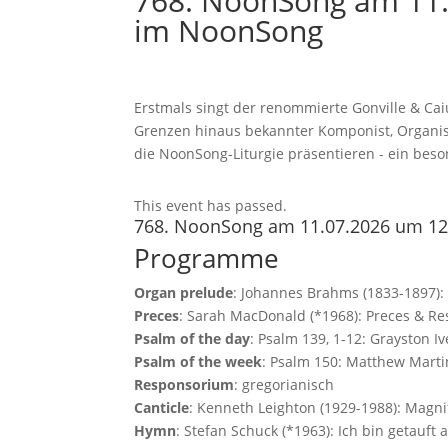
768. NoonSong am 11.
im NoonSong
Erstmals singt der renommierte Gonville & Cai
Grenzen hinaus bekannter Komponist, Organist
die NoonSong-Liturgie präsentieren - ein beso
This event has passed.
768. NoonSong am 11.07.2026 um 12
Programme
Organ prelude
: Johannes Brahms (1833-1897):
Preces
: Sarah MacDonald (*1968): Preces & Re
Psalm of the day
: Psalm 139, 1-12: Grayston I
Psalm of the week
: Psalm 150: Matthew Mart
Responsorium
: gregorianisch
Canticle
: Kenneth Leighton (1929-1988): Magni
Hymn
: Stefan Schuck (*1963): Ich bin getauf