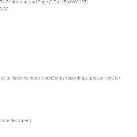
07): Präludium und Fuge C-Dur (BuxWV 137)
6-20
like to listen to more NoonSongs recordings, please register.
ramme document.