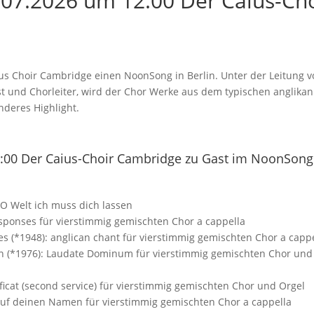
07.2026 um 12:00 Der Caius-Cho
us Choir Cambridge einen NoonSong in Berlin. Unter der Leitung vo
 und Chorleiter, wird der Chor Werke aus dem typischen anglikan
nderes Highlight.
:00 Der Caius-Choir Cambridge zu Gast im NoonSong
 O Welt ich muss dich lassen
sponses für vierstimmig gemischten Chor a cappella
ves (*1948): anglican chant für vierstimmig gemischten Chor a capp
in (*1976): Laudate Dominum für vierstimmig gemischten Chor und
ficat (second service) für vierstimmig gemischten Chor und Orgel
t auf deinen Namen für vierstimmig gemischten Chor a cappella