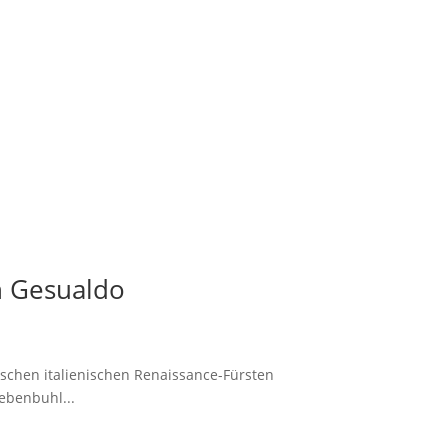
n Gesualdo
ischen italienischen Renaissance-Fürsten
ebenbuhl...