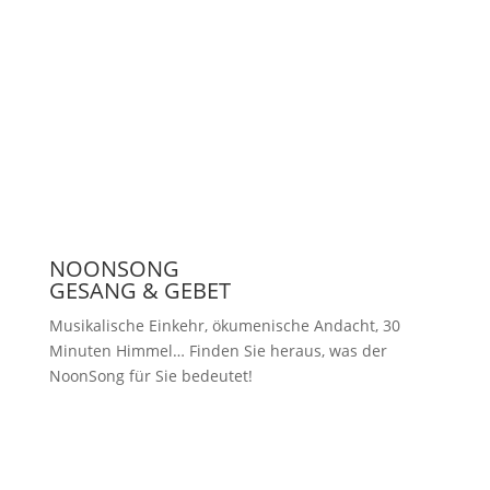
Presse
NOONSONG
GESANG & GEBET
Musikalische Einkehr, ökumenische Andacht, 30
Minuten Himmel… Finden Sie heraus, was der
NoonSong für Sie bedeutet!
Samstags um 12 Uhr in der Kirche
am Hohenzollernplatz