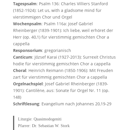
Tagespsalm
: Psalm 136: Charles Villiers Stanford
(1852-1924): Let us, with a gladsome mind für
vierstimmigen Chor und Orgel
Wochenpsalm
: Psalm 116a: Josef Gabriel
Rheinberger (1839-1901): Ich liebe, weil erhöret der
Herr (op. 40,1) für vierstimmig gemischten Chor a
cappella
Responsorium
: gregorianisch
Canticum
: József Karai (1927-2013): Surrexit Christus
hodie für vierstimmig gemischten Chor a cappella
Choral
: Heinrich Reimann (1850-1906): Mit Freuden
zart für vierstimmig gemischten Chor a cappella
Orgelnachspiel
: Josef Gabriel Rheinberger (1839-
1901): Cantilène, aus: Sonate für Orgel Nr. 11 (op.
148)
Schriftlesung
: Evangelium nach Johannes 20,19-29
Liturgie: Quasimodogeniti
Pfarrer: Dr. Sebastian W. Stork