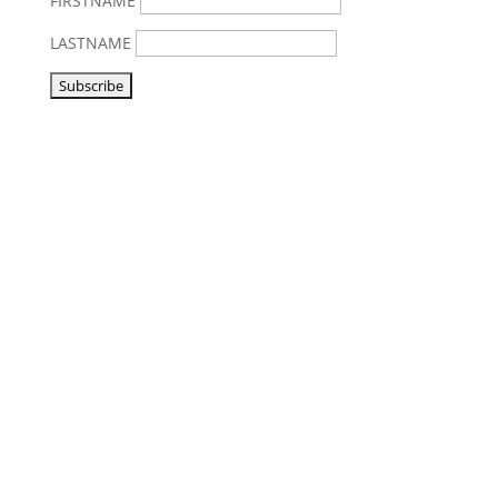
FIRSTNAME
LASTNAME
Vorbeikommen
NoonSong hören